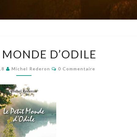
LE
T MONDE D’ODILE
PETIT
MONDE
Commentaires
018
Michel Rederon
0 Commentaire
D’ODILE