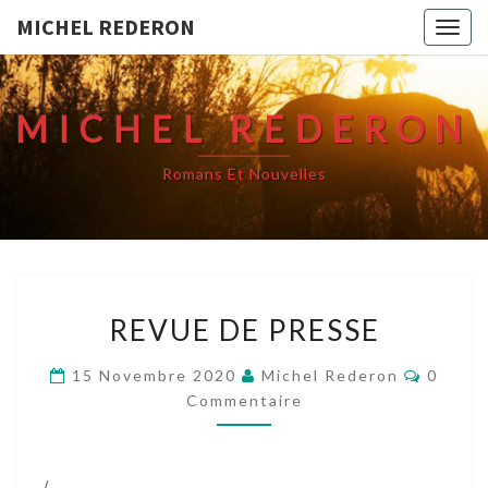
MICHEL REDERON
Togg
navig
MICHEL REDERON
Romans Et Nouvelles
REVUE
REVUE DE PRESSE
DE
PRESSE
Commen
15 Novembre 2020
Michel Rederon
0
Commentaire
/