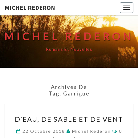
MICHEL REDERON
Togg
navig
MICHEL REDERON
Romans Et Nouvelles
Archives De
Tag:
Garrigue
D’EAU,
D’EAU, DE SABLE ET DE VENT
DE
SABLE
Comment
22 Octobre 2018
Michel Rederon
0
ET