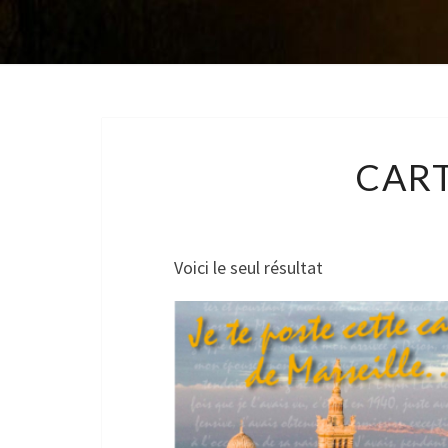
CART
Voici le seul résultat