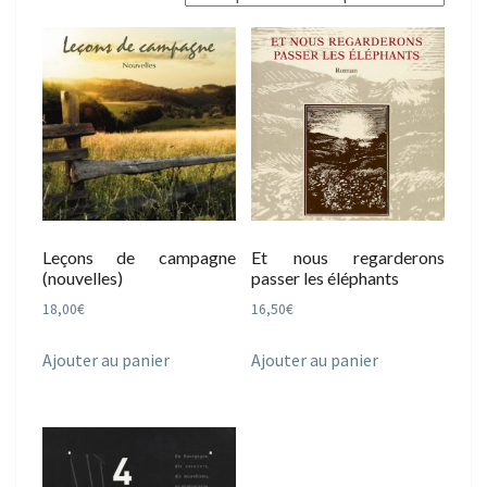
plus
récent
au
plus
ancien
Leçons de campagne
Et nous regarderons
(nouvelles)
passer les éléphants
18,00
€
16,50
€
Ajouter au panier
Ajouter au panier