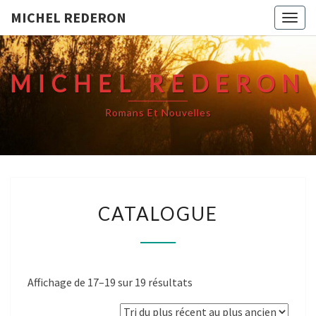
MICHEL REDERON
Togg
navig
MICHEL REDERON
Romans Et Nouvelles
CATALOGUE
CATALOGUE
Trié
Affichage de 17–19 sur 19 résultats
du